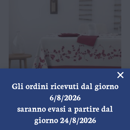
Gli ordini ricevuti dal giorno
6/8/2026
saranno evasi a partire dal
Tovaglia Alba Mirto
giorno 24/8/2026
€
21,90
-
€
23,80
IVA e trasporto* inclusi
Scegli