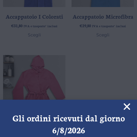
Accappatoio I Colorati
Accappatoio Microfibra
€
31,80
€
29,80
IVA e trasporto* inclusi
IVA e trasporto* inclusi
Scegli
Scegli
Gli ordini ricevuti dal giorno
Accappatoio Microfibra
6/8/2026
Baby