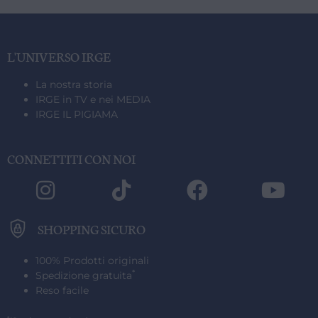
L'UNIVERSO IRGE
IRGE OFFICIAL SHOP | PRODOTTI 100% ORIGINALI
SPEDIZIONE GRATUITA IN ITALIA
PAGAMENTI SICURI CON BONIFICO, CARTE O PAYPAL
IRGE OFFICIAL SHOP | PRODOTTI 100% ORIGINALI
SPEDIZIONE GRATUITA IN ITALIA
PAGAMENTI SICURI CON BONIFICO, CARTE O PAYPAL
IRGE OFFICIAL SHOP | PRODOTTI 100% ORIGINALI
SPEDIZIONE GRATUITA IN ITALIA
PAGAMENTI SICURI CON BONIFICO, CARTE O PAYPAL
(SARDEGNA ESCLUSA)
(SARDEGNA ESCLUSA)
(SARDEGNA ESCLUSA)
La nostra storia
IRGE in TV e nei MEDIA
IRGE IL PIGIAMA
CONNETTITI CON NOI
SHOPPING SICURO
100% Prodotti originali
*
Spedizione gratuita
Reso facile