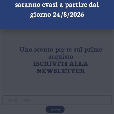
saranno evasi a partire dal
€
28,80
IVA e trasporto* inclusi
giorno 24/8/2026
Scegli
Uno sconto per te sul primo
acquisto
ISCRIVITI ALLA
NEWSLETTER