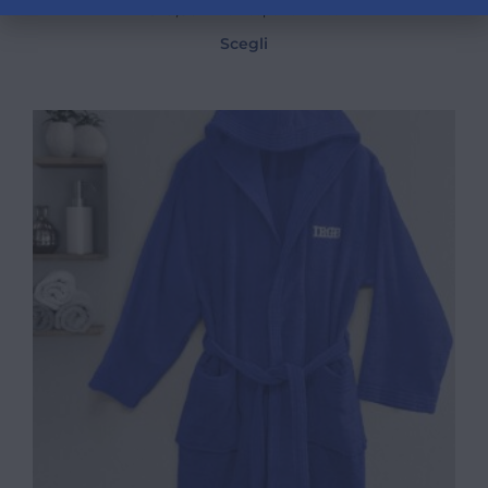
€
29,80
IVA e trasporto* inclusi
Scegli