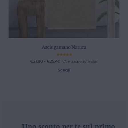
Asciugamano Natura
Valutato
€
21,80
-
€
25,40
IVA e trasporto* inclusi
5.00
su 5
Scegli
Uno sconto per te sul primo