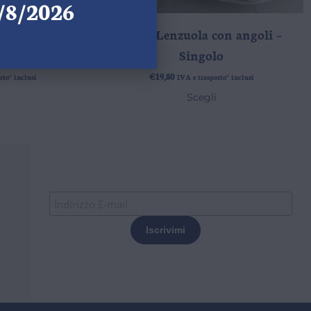
4/8/2026
on angoli –
Sotto Lenzuola con angoli –
iale
Singolo
€
19,80
rto* inclusi
IVA e trasporto* inclusi
Scegli