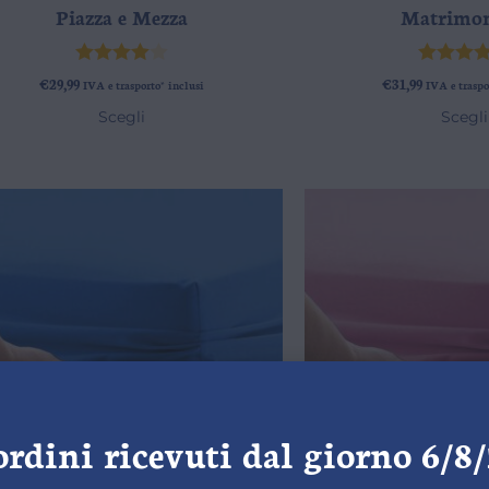
Piazza e Mezza
Matrimon
Valutato
Valutat
€
29,99
€
31,99
IVA e trasporto* inclusi
IVA e traspo
4.00
su
4.80
su
Scegli
Scegli
5
ordini ricevuti dal giorno 6/8