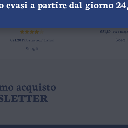
 evasi a partire dal giorno 2
otto Lenzuola con angoli – 1
Sotto Lenzuola c
Piazza e Mezza
Matrimon
€
21,80
IVA e traspo
Valutato
Scegli
€
21,20
IVA e trasporto* inclusi
4.00
su
Scegli
5
imo acquisto
WSLETTER