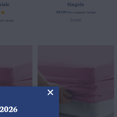
iale
Singolo
€
27,99
IVA e trasporto* inclusi
o
Scegli
rto* inclusi
 5
/2026