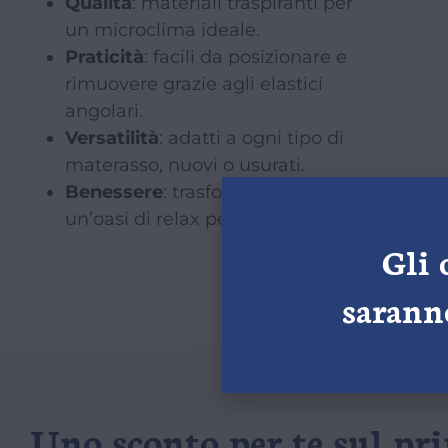
Qualità
: materiali traspiranti per
un microclima ideale.
Praticità
: facili da posizionare e
rimuovere grazie agli elastici
angolari.
Versatilità
: adatti a ogni tipo di
materasso, nuovi o usurati.
Benessere
: trasformano il letto in
un’oasi di relax personalizzato.
Gli 
saranno
Uno sconto per te sul pr