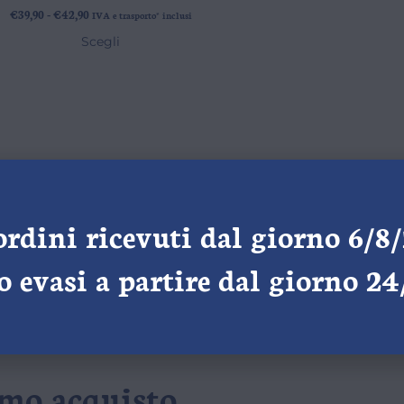
€
39,90
-
€
42,90
IVA e trasporto* inclusi
Scegli
ordini ricevuti dal giorno 6/8
 evasi a partire dal giorno 2
imo acquisto