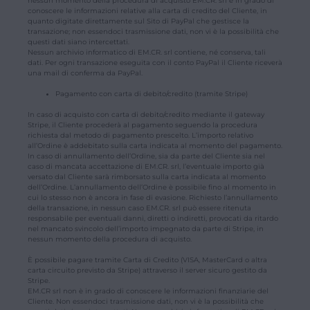
nessun momento della procedura di acquisto EM.CR. srl è in grado di
conoscere le informazioni relative alla carta di credito del Cliente, in
quanto digitate direttamente sul Sito di PayPal che gestisce la
transazione; non essendoci trasmissione dati, non vi è la possibilità che
questi dati siano intercettati.
Nessun archivio informatico di EM.CR. srl contiene, né conserva, tali
dati. Per ogni transazione eseguita con il conto PayPal il Cliente riceverà
una mail di conferma da PayPal.
Pagamento con carta di debito/credito (tramite Stripe)
In caso di acquisto con carta di debito/credito mediante il gateway
Stripe, il Cliente procederà al pagamento seguendo la procedura
richiesta dal metodo di pagamento prescelto. L’importo relativo
all’Ordine è addebitato sulla carta indicata al momento del pagamento.
In caso di annullamento dell’Ordine, sia da parte del Cliente sia nel
caso di mancata accettazione di EM.CR. srl, l’eventuale importo già
versato dal Cliente sarà rimborsato sulla carta indicata al momento
dell’Ordine. L’annullamento dell’Ordine è possibile fino al momento in
cui lo stesso non è ancora in fase di evasione. Richiesto l’annullamento
della transazione, in nessun caso EM.CR. srl può essere ritenuta
responsabile per eventuali danni, diretti o indiretti, provocati da ritardo
nel mancato svincolo dell’importo impegnato da parte di Stripe, in
nessun momento della procedura di acquisto.
È possibile pagare tramite Carta di Credito (VISA, MasterCard o altra
carta circuito previsto da Stripe) attraverso il server sicuro gestito da
Stripe.
EM.CR srl non è in grado di conoscere le informazioni finanziarie del
Cliente. Non essendoci trasmissione dati, non vi è la possibilità che