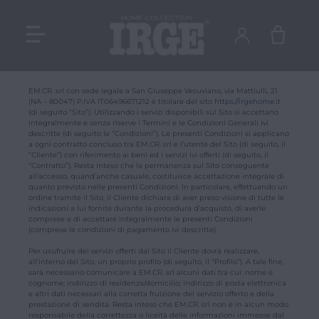
EM.CR. srl con sede legale a San Giuseppe Vesuviano, via Mattiulli, 21
(NA – 80047) P.IVA IT06496671212 è titolare del sito
https://irgehome.it
(di seguito “Sito”). Utilizzando i servizi disponibili sul Sito si accettano
integralmente e senza riserve i Termini e le Condizioni Generali ivi
descritte (di seguito le “Condizioni”). Le presenti Condizioni si applicano
a ogni contratto concluso tra EM.CR. srl e l’utente del Sito (di seguito, il
“Cliente”) con riferimento ai beni ed i servizi ivi offerti (di seguito, il
“Contratto”). Resta inteso che la permanenza sul Sito conseguente
all’accesso, quand’anche casuale, costituisce accettazione integrale di
quanto previsto nelle presenti Condizioni. In particolare, effettuando un
ordine tramite il Sito, il Cliente dichiara di aver preso visione di tutte le
indicazioni a lui fornite durante la procedura d’acquisto, di averle
comprese e di accettare integralmente le presenti Condizioni
(comprese le condizioni di pagamento ivi descritte).
Per usufruire dei servizi offerti dal Sito il Cliente dovrà realizzare,
all’interno del Sito, un proprio profilo (di seguito, il “Profilo”). A tale fine,
sarà necessario comunicare a EM.CR. srl alcuni dati tra cui: nome e
cognome; indirizzo di residenza/domicilio; indirizzo di posta elettronica
e altri dati necessari alla corretta fruizione del servizio offerto e della
prestazione di vendita. Resta inteso che EM.CR. srl non è in alcun modo
responsabile della correttezza o liceità delle informazioni immesse dal