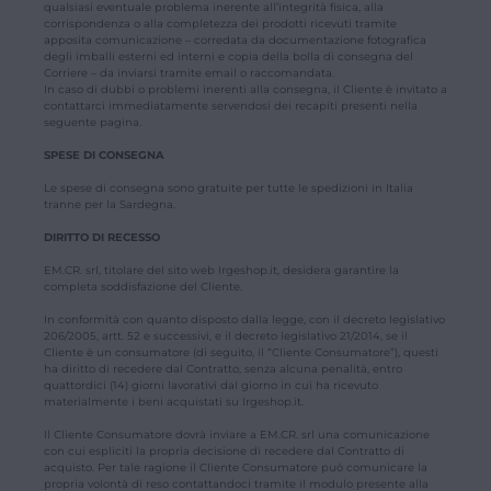
qualsiasi eventuale problema inerente all’integrità fisica, alla
corrispondenza o alla completezza dei prodotti ricevuti tramite
apposita comunicazione – corredata da documentazione fotografica
degli imballi esterni ed interni e copia della bolla di consegna del
Corriere – da inviarsi tramite email o raccomandata.
In caso di dubbi o problemi inerenti alla consegna, il Cliente è invitato a
contattarci immediatamente servendosi dei recapiti presenti nella
seguente pagina.
SPESE DI CONSEGNA
Le spese di consegna sono gratuite per tutte le spedizioni in Italia
tranne per la Sardegna.
DIRITTO DI RECESSO
EM.CR. srl, titolare del sito web Irgeshop.it, desidera garantire la
completa soddisfazione del Cliente.
In conformità con quanto disposto dalla legge, con il decreto legislativo
206/2005, artt. 52 e successivi, e il decreto legislativo 21/2014, se il
Cliente è un consumatore (di seguito, il “Cliente Consumatore”), questi
ha diritto di recedere dal Contratto, senza alcuna penalità, entro
quattordici (14) giorni lavorativi dal giorno in cui ha ricevuto
materialmente i beni acquistati su Irgeshop.it.
Il Cliente Consumatore dovrà inviare a EM.CR. srl una comunicazione
con cui espliciti la propria decisione di recedere dal Contratto di
acquisto. Per tale ragione il Cliente Consumatore può comunicare la
propria volontà di reso contattandoci tramite il modulo presente alla