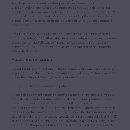
Riepilogativa e comunicare tempestivamente eventuali correzioni.
Ciascun Ordine costituisce una proposta contrattuale da parte del
Cliente. Esso diviene vincolante per EM.CR. srl solo se, trascorsi due (2)
giorni dal ricevimento della Comunicazione Riepilogativa, non vi sia
alcuna comunicazione contraria da parte di EM.CR. srl (di seguito, il
“Contratto”).
EM.CR. srl si riserva il diritto di annullare, senza alcun preavviso, gli
ordini considerati non attendibili. In tale circostanza, qualora il Cliente
avesse comunque effettuato il pagamento e questo risultasse già
accreditato, EM.CR. srl procederà all’immediato storno dell’importo
totale dell’Ordine.
MODALITÀ DI PAGAMENTO
I pagamenti relativi agli Ordini possono essere effettuati attraverso le
seguenti modalità: Bonifico Bancario Anticipato, PayPal (incluso Carta
di credito), Carta di Debito/Credito (tramite Stripe)
Bonifico Bancario Anticipato
In caso di pagamento tramite Bonifico Bancario Anticipato, i Prodotti
ordinati dal Cliente saranno considerati dallo stesso prenotati fino al
ricevimento della prova di avvenuto bonifico, da inviarsi a
ordini@irgeshop.it (via e-mail) entro e non oltre 3 giorni lavorativi dalla
data di accettazione dell’ordine. In ogni caso, i Prodotti saranno inviati
solo all’atto dell’effettivo accredito della somma dovuta sul c/c di EM.CR.
srl che dovrà avvenire entro 7 giorni lavorativi dalla data di accettazione
dell’ordine. Oltrepassate tali scadenze, il Contratto si intenderà risolto.