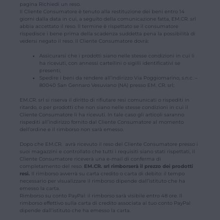
pagina
Richiedi un reso
.
Il Cliente Consumatore è tenuto alla restituzione dei beni entro 14
giorni dalla data in cui, a seguito della comunicazione fatta, EM.CR. srl
abbia accettato il reso. Il termine è rispettato se il consumatore
rispedisce i bene prima della scadenza suddetta pena la possibilità di
vedersi negato il reso. Il Cliente Consumatore dovrà:
Assicurarsi che i prodotti siano nelle stesse condizioni in cui li
ha ricevuti, con annessi cartellini o sigilli identificativi se
presenti;
Spedire i beni da rendere all’indirizzo Via Poggiomarino, s.n.c. –
80040 San Gennaro Vesuviano (NA) presso EM. CR. srl;
EM.CR. srl si riserva il diritto di rifiutare resi comunicati o rispediti in
ritardo, o per prodotti che non siano nelle stesse condizioni in cui il
Cliente Consumatore li ha ricevuti. In tale caso gli articoli saranno
rispediti all’indirizzo fornito dal Cliente Consumatore al momento
dell’ordine e il rimborso non sarà emesso.
Dopo che EM.CR. avrà ricevuto il reso del Cliente Consumatore presso i
suoi magazzini e controllato che tutti i requisiti siano stati rispettati, il
Cliente Consumatore riceverà una e-mail di conferma di
completamento del reso.
EM.CR.
srl rimborserà il prezzo dei prodotti
resi.
Il rimborso avverrà su carta credito o carta di debito: il tempo
necessario per visualizzare il rimborso dipende dall’istituto che ha
emesso la carta.
Rimborso su conto PayPal: il rimborso sarà visibile entro 48 ore. Il
rimborso effettivo sulla carta di credito associata al tuo conto PayPal
dipende dall’istituto che ha emesso la carta.