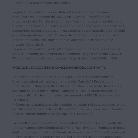
Cliente nella realizzazione del Profilo.
Le presenti Condizioni sono valide ed efficaci finché non siano
modificate e/o integrate da EM.CR. srl. Eventuali modifiche e/o
integrazioni alle Condizioni saranno efficaci con decorrenza dalla data
di comunicazione al pubblico e si applicheranno alle vendite effettuate
a decorrere da detta data. L’ultima versione aggiornata delle Condizioni
è quella reperibile sul Sito. È onere del Cliente, una volta conclusa la
procedura d’acquisto, stampare o salvare copia elettronica delle
presenti Condizioni.
Le presenti Condizioni e i Contratti sono disciplinate dalla normativa
dettata in merito al commercio elettronico – Dlgs 9 settembre 2003 n.
70 – e alla tutela del consumatore – Dlgs. 6 settembre 2005, n. 206.
MODALITÀ D’ACQUISTO E CONCLUSIONE DEL CONTRATTO
Per procedere all’acquisto di uno o più Prodotti, è necessario che il
Cliente selezioni ed inserisca nel proprio “Carrello” i Prodotti che
intende acquistare, specificando la quantità e la variante desiderata –
esempio colore e dimensione – laddove tali scelte siano possibili e
proceda all’invio della richiesta così generata a EM.CR. srl (di seguito,
l’“Ordine”).
Il Cliente può acquistare solo i prodotti presenti nel catalogo elettronico
del Sito – al momento dell’inoltro dell’Ordine, così come descritti nelle
relative schede informative (di seguito, i “Prodotti”).
La corretta ricezione dell’Ordine è confermata da EM.CR. srl mediante
una Comunicazione Riepilogativa via e-mail, inviata all’indirizzo di posta
elettronica comunicato dal Cliente al momento dell’Ordine. È onere del
Cliente verificare la correttezza dei dati riportati nella Comunicazione