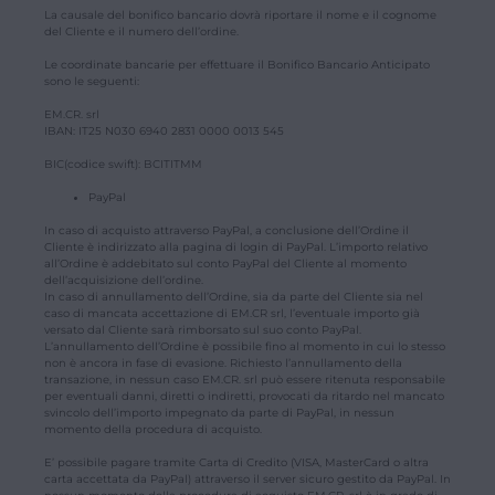
La causale del bonifico bancario dovrà riportare il nome e il cognome
del Cliente e il numero dell’ordine.
Le coordinate bancarie per effettuare il Bonifico Bancario Anticipato
sono le seguenti:
EM.CR. srl
IBAN: IT25 N030 6940 2831 0000 0013 545
BIC(codice swift): BCITITMM
PayPal
In caso di acquisto attraverso PayPal, a conclusione dell’Ordine il
Cliente è indirizzato alla pagina di login di PayPal. L’importo relativo
all’Ordine è addebitato sul conto PayPal del Cliente al momento
dell’acquisizione dell’ordine.
In caso di annullamento dell’Ordine, sia da parte del Cliente sia nel
caso di mancata accettazione di EM.CR srl, l’eventuale importo già
versato dal Cliente sarà rimborsato sul suo conto PayPal.
L’annullamento dell’Ordine è possibile fino al momento in cui lo stesso
non è ancora in fase di evasione. Richiesto l’annullamento della
transazione, in nessun caso EM.CR. srl può essere ritenuta responsabile
per eventuali danni, diretti o indiretti, provocati da ritardo nel mancato
svincolo dell’importo impegnato da parte di PayPal, in nessun
momento della procedura di acquisto.
E’ possibile pagare tramite Carta di Credito (VISA, MasterCard o altra
carta accettata da PayPal) attraverso il server sicuro gestito da PayPal. In