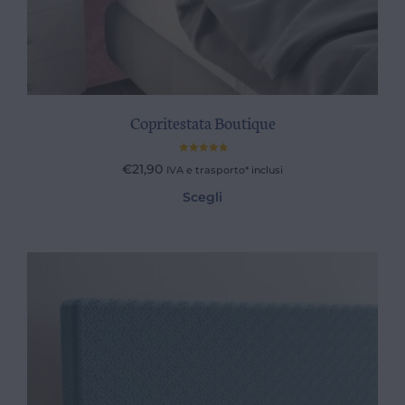
Copritestata Boutique
Valutato
€
21,90
IVA e trasporto* inclusi
5.00
su 5
Scegli