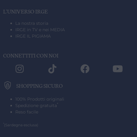
L'UNIVERSO IRGE
IRGE OFFICIAL SHOP | PRODOTTI 100% ORIGINALI
SPEDIZIONE GRATUITA IN ITALIA
PAGAMENTI SICURI CON BONIFICO, CARTE O PAYPAL
IRGE OFFICIAL SHOP | PRODOTTI 100% ORIGINALI
SPEDIZIONE GRATUITA IN ITALIA
PAGAMENTI SICURI CON BONIFICO, CARTE O PAYPAL
IRGE OFFICIAL SHOP | PRODOTTI 100% ORIGINALI
SPEDIZIONE GRATUITA IN ITALIA
PAGAMENTI SICURI CON BONIFICO, CARTE O PAYPAL
(SARDEGNA ESCLUSA)
(SARDEGNA ESCLUSA)
(SARDEGNA ESCLUSA)
La nostra storia
IRGE in TV e nei MEDIA
IRGE IL PIGIAMA
CONNETTITI CON NOI
SHOPPING SICURO
100% Prodotti originali
*
Spedizione gratuita
Reso facile
*
(Sardegna esclusa)