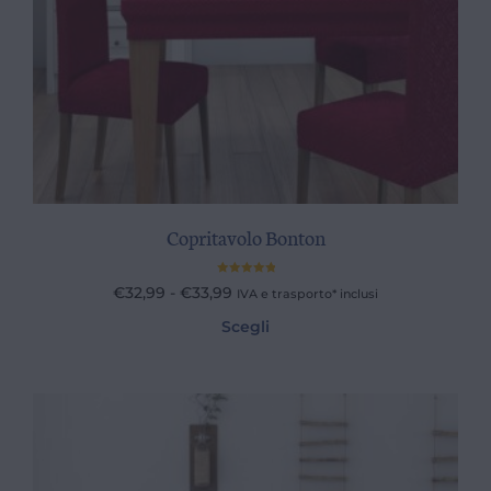
Copritavolo Bonton
Valutato
€
32,99
-
€
33,99
IVA e trasporto* inclusi
5.00
su 5
Scegli