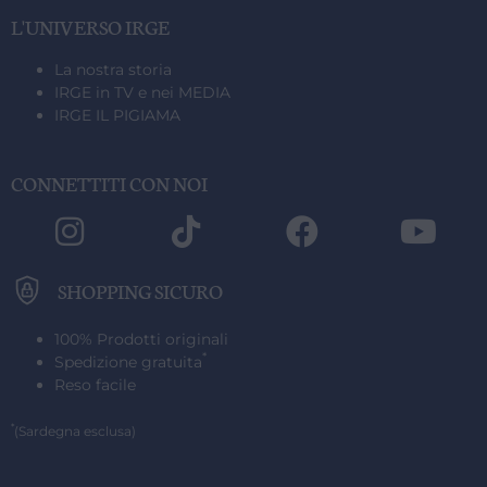
L'UNIVERSO IRGE
IRGE OFFICIAL SHOP | PRODOTTI 100% ORIGINALI
SPEDIZIONE GRATUITA IN ITALIA
PAGAMENTI SICURI CON BONIFICO, CARTE O PAYPAL
IRGE OFFICIAL SHOP | PRODOTTI 100% ORIGINALI
SPEDIZIONE GRATUITA IN ITALIA
PAGAMENTI SICURI CON BONIFICO, CARTE O PAYPAL
IRGE OFFICIAL SHOP | PRODOTTI 100% ORIGINALI
SPEDIZIONE GRATUITA IN ITALIA
PAGAMENTI SICURI CON BONIFICO, CARTE O PAYPAL
(SARDEGNA ESCLUSA)
(SARDEGNA ESCLUSA)
(SARDEGNA ESCLUSA)
La nostra storia
IRGE in TV e nei MEDIA
IRGE IL PIGIAMA
CONNETTITI CON NOI
SHOPPING SICURO
100% Prodotti originali
*
Spedizione gratuita
Reso facile
*
(Sardegna esclusa)