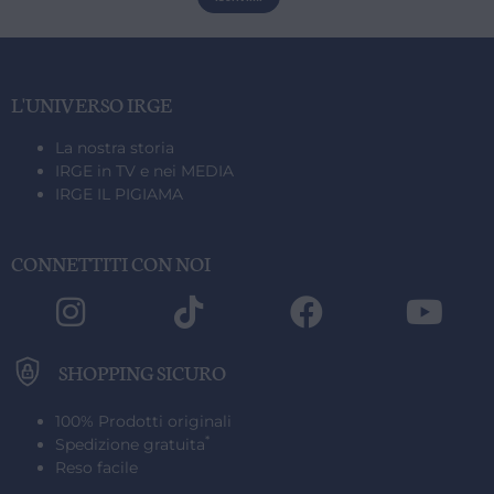
L'UNIVERSO IRGE
IRGE OFFICIAL SHOP | PRODOTTI 100% ORIGINALI
SPEDIZIONE GRATUITA IN ITALIA
PAGAMENTI SICURI CON BONIFICO, CARTE O PAYPAL
IRGE OFFICIAL SHOP | PRODOTTI 100% ORIGINALI
SPEDIZIONE GRATUITA IN ITALIA
PAGAMENTI SICURI CON BONIFICO, CARTE O PAYPAL
IRGE OFFICIAL SHOP | PRODOTTI 100% ORIGINALI
SPEDIZIONE GRATUITA IN ITALIA
PAGAMENTI SICURI CON BONIFICO, CARTE O PAYPAL
(SARDEGNA ESCLUSA)
(SARDEGNA ESCLUSA)
(SARDEGNA ESCLUSA)
La nostra storia
IRGE in TV e nei MEDIA
IRGE IL PIGIAMA
CONNETTITI CON NOI
SHOPPING SICURO
100% Prodotti originali
*
Spedizione gratuita
Reso facile