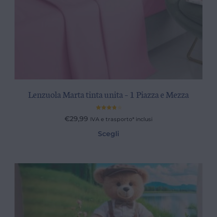
Lenzuola Marta tinta unita – 1 Piazza e Mezza
Valutato
€
29,99
IVA e trasporto* inclusi
4.00
su
5
Scegli