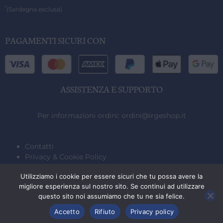
*
(Sardegna esclusa)
PAGAMENTI SICURI CON
ASSISTENZA E SUPPORTO
Per informazioni ordini:
ordini@irgeshop.it
Contatti
Privacy & Cookie Policy
Condizioni generali di vendita
Utilizziamo i cookie per essere sicuri che tu possa avere la
Sicurezza e pagamenti
migliore esperienza sul nostro sito. Se continui ad utilizzare
Gestione resi
questo sito noi assumiamo che tu ne sia felice.
Accetto
Rifiuto
Privacy policy
EM.C.R. srl © Copyright 2026. Tutti i diritti riservati. P.IVA 06496671212.