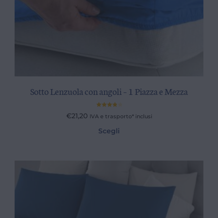
Sotto Lenzuola con angoli – 1 Piazza e Mezza
Valutato
€
21,20
IVA e trasporto* inclusi
4.00
su
5
Scegli