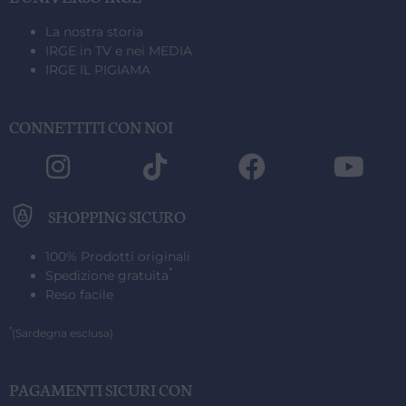
IRGE OFFICIAL SHOP | PRODOTTI 100% ORIGINALI
SPEDIZIONE GRATUITA IN ITALIA
PAGAMENTI SICURI CON BONIFICO, CARTE O PAYPAL
IRGE OFFICIAL SHOP | PRODOTTI 100% ORIGINALI
SPEDIZIONE GRATUITA IN ITALIA
PAGAMENTI SICURI CON BONIFICO, CARTE O PAYPAL
IRGE OFFICIAL SHOP | PRODOTTI 100% ORIGINALI
SPEDIZIONE GRATUITA IN ITALIA
PAGAMENTI SICURI CON BONIFICO, CARTE O PAYPAL
(SARDEGNA ESCLUSA)
(SARDEGNA ESCLUSA)
(SARDEGNA ESCLUSA)
La nostra storia
IRGE in TV e nei MEDIA
IRGE IL PIGIAMA
CONNETTITI CON NOI
SHOPPING SICURO
100% Prodotti originali
*
Spedizione gratuita
Reso facile
*
(Sardegna esclusa)
PAGAMENTI SICURI CON