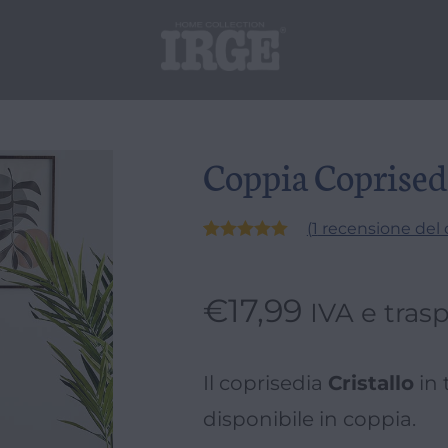
Coppia Coprisedi
(
1
recensione del c
Valutato
1
5.00
su 5
€
17,99
su base
IVA e trasp
di
recensioni
Il coprisedia
Cristallo
in 
disponibile in coppia.