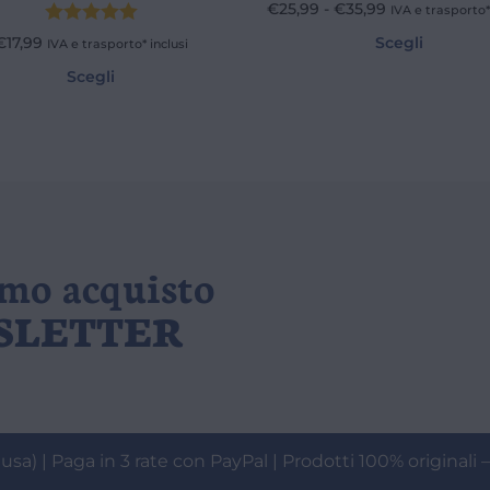
€
25,99
-
€
35,99
IVA e trasporto* 
Valutato
€
17,99
Scegli
IVA e trasporto* inclusi
5.00
su 5
Scegli
imo acquisto
WSLETTER
usa) | Paga in 3 rate con PayPal | Prodotti 100% originali –