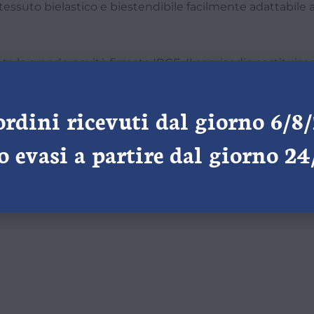
 tessuto bielastico e biestendibile facilmente adattabile a
enta la grande novità firmata IRGE. Il coprisedia costitu
ordini ricevuti dal giorno 6/8
 evasi a partire dal giorno 2