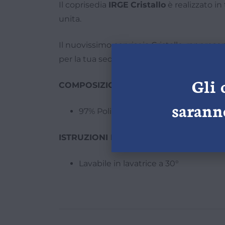
Il coprisedia
IRGE
Cristallo
è realizzato in
unita.
Il nuovissimo copriseia Cristallo, rappres
per la tua sedia.
Gli 
COMPOSIZIONE TESSILE:
saranno
97% Poliestere 3% Elastan
ISTRUZIONI DI LAVAGGIO:
Lavabile in lavatrice a 30°