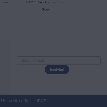
€
17,99
inclusi
IVA e trasporto* inclusi
Scegli
 Unico sito ufficiale IRGE