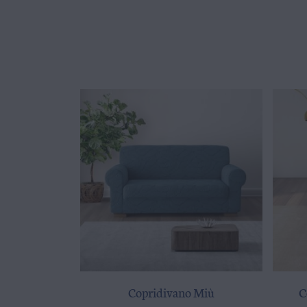
Copridivano Miù
C