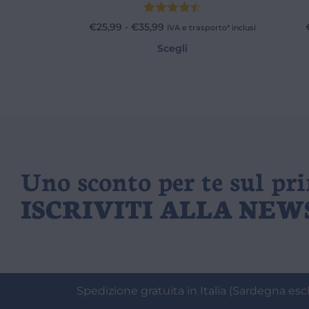
Valutato
€
25,99
-
€
35,99
IVA e trasporto* inclusi
4.50
su
Scegli
5
Uno sconto per te sul pr
ISCRIVITI ALLA NE
Spedizione gratuita in Italia (Sardegna escl