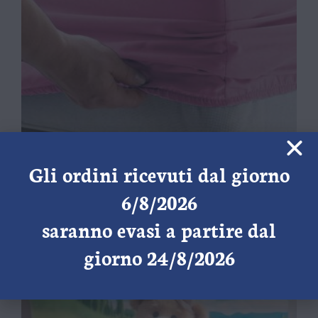
Gli ordini ricevuti dal giorno
Sotto Lenzuola con angoli – Matrimoniale
6/8/2026
€
21,80
IVA e trasporto* inclusi
saranno evasi a partire dal
Scegli
giorno 24/8/2026