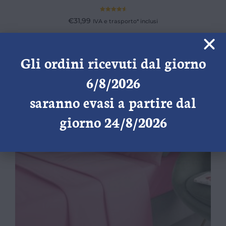
Valutato
€
31,99
IVA e trasporto* inclusi
4.80
su 5
Scegli
Gli ordini ricevuti dal giorno
6/8/2026
saranno evasi a partire dal
giorno 24/8/2026