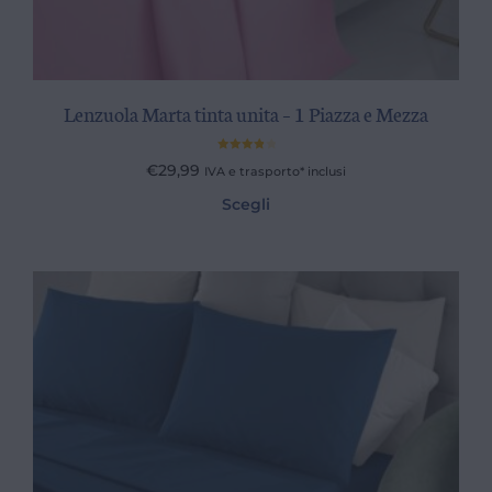
Lenzuola Marta tinta unita – 1 Piazza e Mezza
Valutato
€
29,99
IVA e trasporto* inclusi
4.00
su
5
Scegli